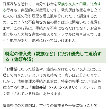
口座凍結を恐れて、自分のお金を
家族や友人の口座に送金す
る
行為も、典型的な財産隠しです。裁判所は破産を申し立て
た人の口座の取引履歴を過去数年分にわたって調査するた
め、このような不自然なお金の動きはほぼ間違いなく発覚し
ます。この行為は、手続きが不利になるだけでなく、お金を
受け取った大切な家族や友人までトラブルに巻き込んでしま
う可能性があり、絶対に行ってはいけません。
特定の借入先（親族など）にだけ優先して返済す
る（偏頗弁済）
「お世話になった親族や、迷惑をかけたくない友人には先に
返しておきたい」というお気持ちは、痛いほど分かります。
しかし、債務整理の手続き直前に、特定の相手にだけ借金を
返済する行為は「
偏頗弁済（へんぱべんさい）
」という、固
く禁止されている行為にあたります。
債務整理の大原則は、すべての債権者を平等に扱うことで