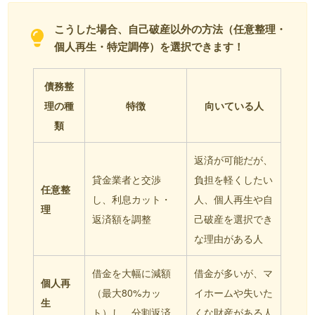
こうした場合、自己破産以外の方法（任意整理・
個人再生・特定調停）を選択できます！
債務整
理の種
特徴
向いている人
類
返済が可能だが、
貸金業者と交渉
負担を軽くしたい
任意整
し、利息カット・
人、個人再生や自
理
返済額を調整
己破産を選択でき
な理由がある人
借金を大幅に減額
借金が多いが、マ
個人再
（最大80%カッ
イホームや失いた
生
ト）し、分割返済
くな財産がある人