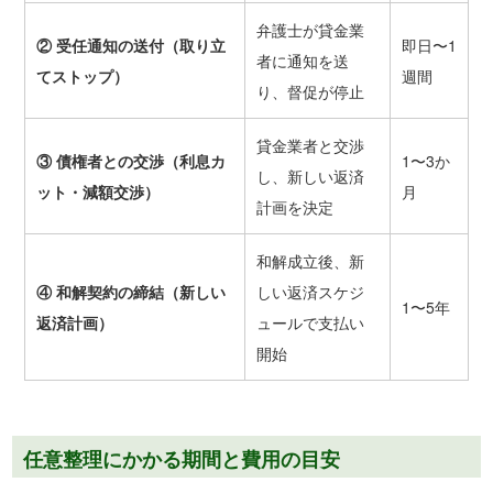
弁護士が貸金業
②
受任通知の送付（取り立
即日〜1
者に通知を送
てストップ）
週間
り、督促が停止
貸金業者と交渉
③
債権者との交渉（利息カ
1〜3か
し、新しい返済
ット・減額交渉）
月
計画を決定
和解成立後、新
④
和解契約の締結（新しい
しい返済スケジ
1〜5年
返済計画）
ュールで支払い
開始
任意整理にかかる期間と費用の目安