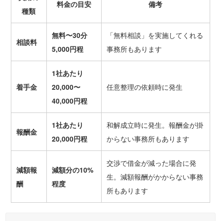
料金の目安
備考
種類
無料〜
30
分
「無料相談」を実施してくれる
相談料
5,000
円
程
事務所もあります
1
社あたり
着手金
20,000
〜
任意整理の依頼時に発生
4
0,000円
程
1
社あたり
和解成立時に発生。報酬金が掛
報酬金
2
0,000円
程
からない事務所もあります
交渉で借金が減った場合に発
減額報
減額分の
10%
生。減額報酬がかからない事務
酬
程度
所もあります