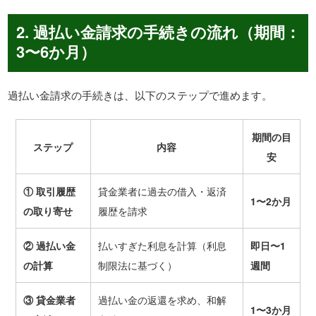
2. 過払い金請求の手続きの流れ（期間：
3〜6か月）
過払い金請求の手続きは、以下のステップで進めます。
期間の目
ステップ
内容
安
①
取引履歴
貸金業者に過去の借入・返済
1
〜
2
か月
の取り寄せ
履歴を請求
②
過払い金
払いすぎた利息を計算（利息
即日〜
1
の計算
制限法に基づく）
週間
③
貸金業者
過払い金の返還を求め、和解
1
〜
3
か月