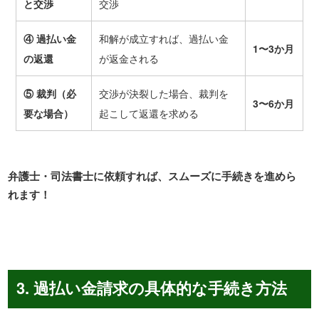
と交渉
交渉
④
過払い金
和解が成立すれば、過払い金
1
〜
3
か月
の返還
が返金される
⑤
裁判（必
交渉が決裂した場合、裁判を
3
〜
6
か月
要な場合）
起こして返還を求める
弁護士・司法書士に依頼すれば、スムーズに手続きを進めら
れます！
3. 過払い金請求の具体的な手続き方法