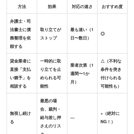
方法
効果
対応の速さ
おすすめ度
弁護士・司
法書士に債
取り立てが
最も速い（
1
◎
務整理を依
ストップ
日〜数日）
頼する
貸金業者に
一時的に取
△（不利な
業者次第（
1
直接「支払
り立てを止
条件を突き
週間〜
1か
い猶予」を
められる可
付けられる
月）
相談する
能性
可能性も）
最悪の場
合、裁判・
無視し続け
×（絶対に
給与差し押
―
る
NG
！）
さえのリス