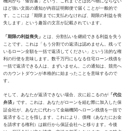
機関から「催告書」という、これまでとは比べ物にならない
ほど強い文面の通知が内容証明郵便で届くことが一般的で
す。ここには「期限までに支払わなければ、期限の利益を喪
失します」という趣旨の文言が記載されています。
「期限の利益喪失」
とは、分割払いを継続できる利益を失う
ことです。これは「もう分割での返済は認めません。残って
いるローン全額を一括で返済してください」という法的な権
利の行使を意味します。数千万円にもなる住宅ローン残債を
一括で返済できる人は、まずいません。この通知は、競売へ
のカウントダウンが本格的に始まったことを意味するので
す。
そして、あなたが返済できない場合、次に起こるのが
「代位
弁済」
です。これは、あなたがローンを組む際に加入した保
証会社が、あなたに代わって金融機関へローン残債を一括で
返済することを指します。これにより、債権（あなたにお金
を請求する権利）は銀行から保証会社へと移ります。今後