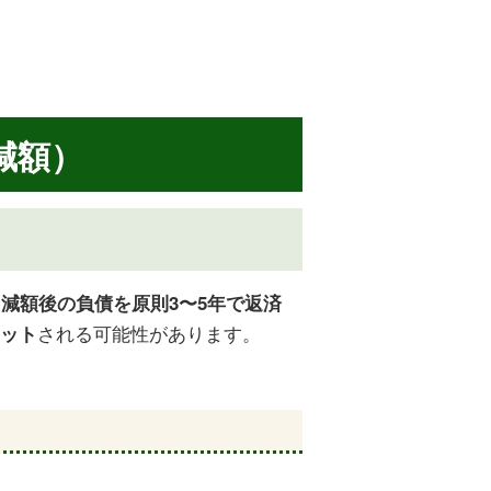
減額）
減額後の負債を原則3〜5年で返済
される可能性があります。
カット