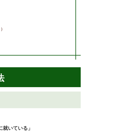
き）
法
に就いている」