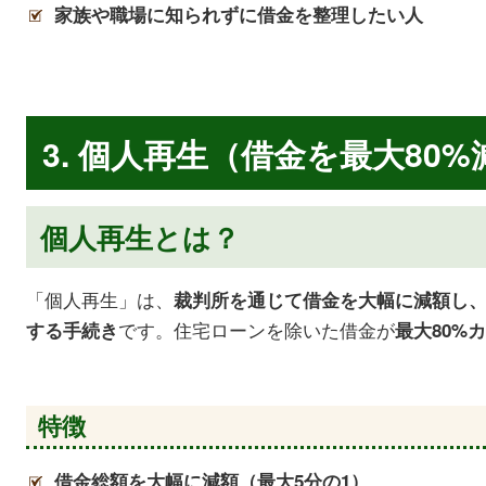
家族や職場に知られずに借金を整理したい人
3. 個人再生（借金を最大80%
個人再生とは？
「個人再生」は、
裁判所を通じて借金を大幅に減額し、
です。住宅ローンを除いた借金が
する手続き
最大80%
特徴
借金総額を大幅に減額（最大
5
分の
1
）