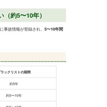
い（約
5〜10年）
C）に事故情報が登録され、
5
〜10年間
ブラックリストの期間
約5年
約5〜10年
約5〜10年