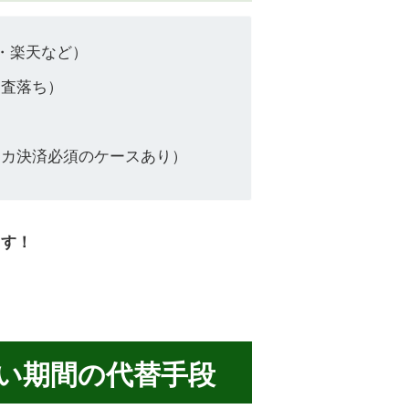
n・楽天など）
審査落ち）
）
レカ決済必須のケースあり）
ます！
ない期間の代替手段