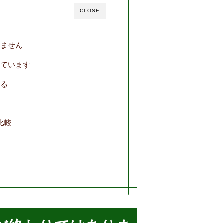
CLOSE
りません
きています
かる
比較