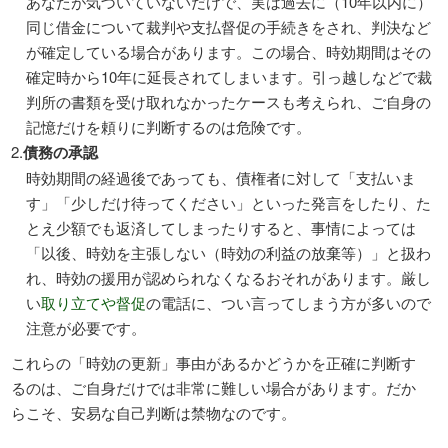
あなたが気づいていないだけで、実は過去に（10年以内に）
同じ借金について裁判や支払督促の手続きをされ、判決など
が確定している場合があります。この場合、時効期間はその
確定時から10年に延長されてしまいます。引っ越しなどで裁
判所の書類を受け取れなかったケースも考えられ、ご自身の
記憶だけを頼りに判断するのは危険です。
債務の承認
時効期間の経過後であっても、債権者に対して「支払いま
す」「少しだけ待ってください」といった発言をしたり、た
とえ少額でも返済してしまったりすると、事情によっては
「以後、時効を主張しない（時効の利益の放棄等）」と扱わ
れ、時効の援用が認められなくなるおそれがあります。厳し
い
取り立てや督促
の電話に、つい言ってしまう方が多いので
注意が必要です。
これらの「時効の更新」事由があるかどうかを正確に判断す
るのは、ご自身だけでは非常に難しい場合があります。だか
らこそ、安易な自己判断は禁物なのです。