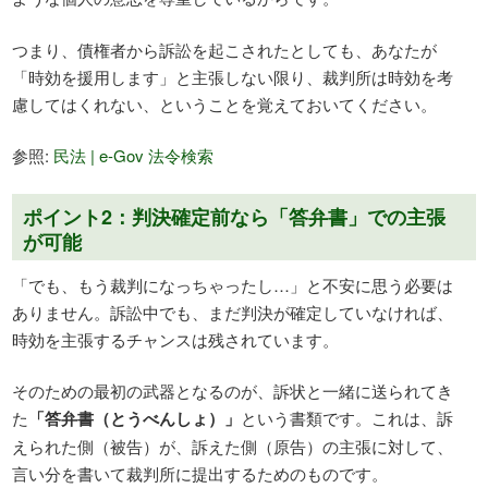
つまり、債権者から訴訟を起こされたとしても、あなたが
「時効を援用します」と主張しない限り、裁判所は時効を考
慮してはくれない、ということを覚えておいてください。
参照:
民法 | e-Gov 法令検索
ポイント2：判決確定前なら「答弁書」での主張
が可能
「でも、もう裁判になっちゃったし…」と不安に思う必要は
ありません。訴訟中でも、まだ判決が確定していなければ、
時効を主張するチャンスは残されています。
そのための最初の武器となるのが、訴状と一緒に送られてき
た
「答弁書（とうべんしょ）」
という書類です。これは、訴
えられた側（被告）が、訴えた側（原告）の主張に対して、
言い分を書いて裁判所に提出するためのものです。