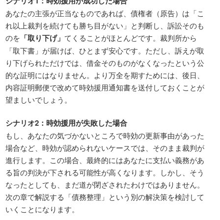
シナリオ1：時効援用が成功した場合
あなたの主張が正当なものであれば、債権者（原告）は「こ
れ以上裁判を続けても勝ち目がない」と判断し、訴訟そのも
のを
「取り下げ」
てくることがほとんどです。裁判所から
「取下書」が届けば、ひとまず安心です。ただし、訴えが取
り下げられただけでは、借金そのものがなくなったという公
的な証明にはなりません。より万全を期すためには、後日、
内容証明郵便で改めて時効援用通知書を送付しておくことが
望ましいでしょう。
シナリオ2：時効援用が失敗した場合
もし、あなたの気づかないところで時効の更新事由があった
場合など、時効が認められないケースでは、そのまま裁判が
進行します。この場合、最終的にはあなたに支払い義務があ
る旨の判決が下される可能性が高くなります。しかし、そう
なったとしても、まだ道が閉ざされたわけではありません。
次の章で解説する「債務整理」という別の解決策を検討して
いくことになります。