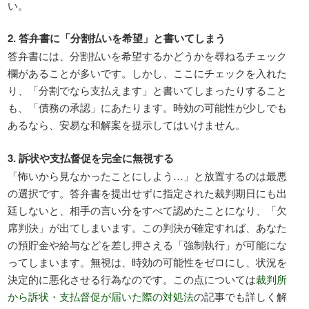
い。
2. 答弁書に「分割払いを希望」と書いてしまう
答弁書には、分割払いを希望するかどうかを尋ねるチェック
欄があることが多いです。しかし、ここにチェックを入れた
り、「分割でなら支払えます」と書いてしまったりすること
も、「債務の承認」にあたります。時効の可能性が少しでも
あるなら、安易な和解案を提示してはいけません。
3. 訴状や支払督促を完全に無視する
「怖いから見なかったことにしよう…」と放置するのは最悪
の選択です。答弁書を提出せずに指定された裁判期日にも出
廷しないと、相手の言い分をすべて認めたことになり、「欠
席判決」が出てしまいます。この判決が確定すれば、あなた
の預貯金や給与などを差し押さえる「強制執行」が可能にな
ってしまいます。無視は、時効の可能性をゼロにし、状況を
決定的に悪化させる行為なのです。この点については
裁判所
から訴状・支払督促が届いた際の対処法
の記事でも詳しく解