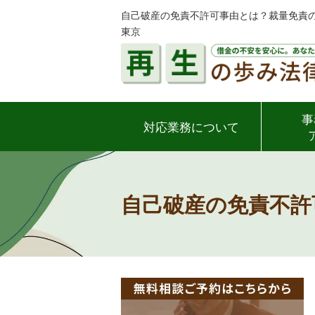
自己破産の免責不許可事由とは？裁量免責の
東京
事
対応業務について
自己破産の免責不許