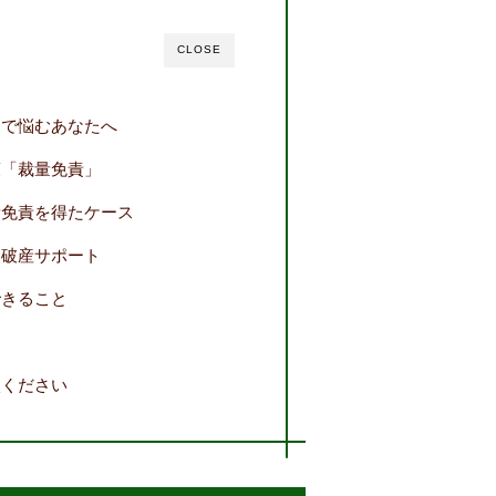
CLOSE
由で悩むあなたへ
策「裁量免責」
量免責を得たケース
る破産サポート
できること
談ください