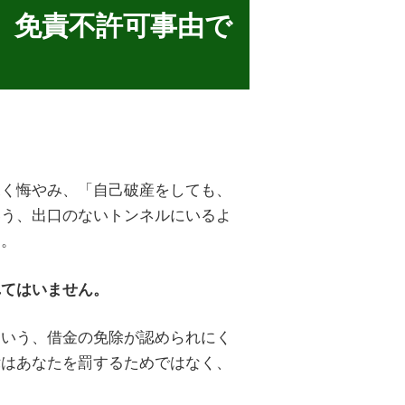
」免責不許可事由で
」
深く悔やみ、「自己破産をしても、
いう、出口のないトンネルにいるよ
ん。
れてはいません。
という、借金の免除が認められにく
律はあなたを罰するためではなく、
。